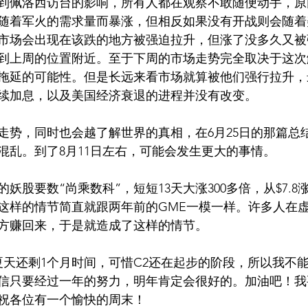
到佩洛西访台的影响，所有人都在观察不敢随便动手，原
随着军火的需求量而暴涨，但相反如果没有开战则会随着
市场会出现在该跌的地方被强迫拉升，但涨了没多久又被
到上周的位置附近。至于下周的市场走势完全取决于这次
拖延的可能性。但是长远来看市场就算被他们强行拉升，
续加息，以及美国经济衰退的进程并没有改变。
走势，同时也会越了解世界的真相，在6月25日的那篇总
混乱。到了8月11日左右，可能会发生更大的事情。
股要数“尚乘数科”，短短13天大涨300多倍，从$7.8涨到
0，这样的情节简直就跟两年前的GME一模一样。许多人在
方赚回来，于是就造成了这样的情节。
夏天还剩1个月时间，可惜C2还在起步的阶段，所以我不
信只要经过一年的努力，明年肯定会很好的。加油吧！我
祝各位有一个愉快的周末！