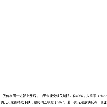
测，股价在周一短暂上涨后，由于未能突破关键阻力位6050，头肩顶（Head & 
的几天股价持续下跌，最终周五收盘于5827。若下周无法成功反弹，则