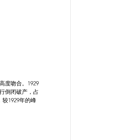
度吻合。1929
银行倒闭破产，占
，较1929年的峰