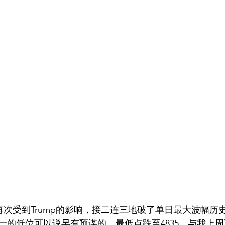
发展再次受到Trump的影响，接二连三地破了单日最大波幅
的低位可以说早有预谋的，最低点跌至4835，与我上周预