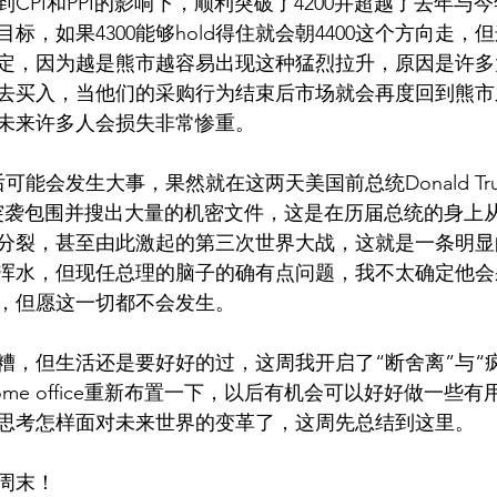
CPI和PPI的影响下，顺利突破了4200并超越了去年与
目标，如果4300能够hold得住就会朝4400这个方向走
定，因为越是熊市越容易出现这种猛烈拉升，原因是许多
去买入，当他们的采购行为结束后市场就会再度回到熊市
未来许多人会损失非常惨重。
后可能会发生大事，果然就在这两天美国前总统Donald Tr
I突袭包围并搜出大量的机密文件，这是在历届总统的身上
分裂，甚至由此激起的第三次世界大战，这就是一条明显
浑水，但现任总理的脑子的确有点问题，我不太确定他会
，但愿这一切都不会发生。
糟，但生活还是要好好的过，这周我开启了“断舍离”与“
me office重新布置一下，以后有机会可以好好做一些
思考怎样面对未来世界的变革了，这周先总结到这里。
周末！